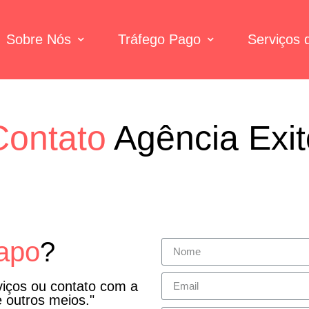
Sobre Nós
Tráfego Pago
Serviços
Contato
Agência Exit
apo
?
viços ou contato com a
 outros meios."