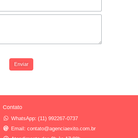
 de Privacidade.
Enviar
Contato
WhatsApp: (11) 992267-0737
Email: contato@agenciaexito.com.br