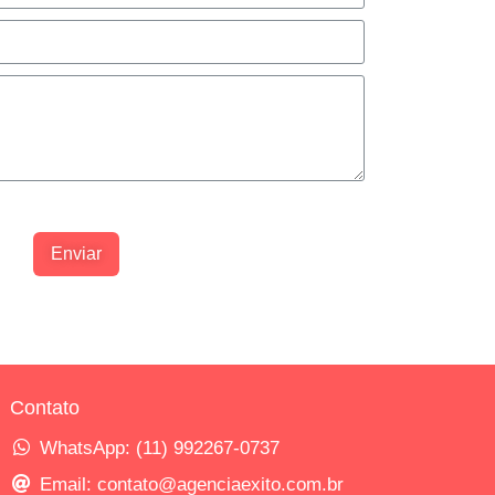
 de Privacidade.
Enviar
Contato
WhatsApp: (11) 992267-0737
Email: contato@agenciaexito.com.br