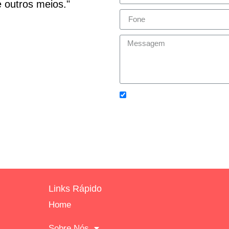
 outros meios."
Concordo com os
Política
Links Rápido
Home
Sobre Nós